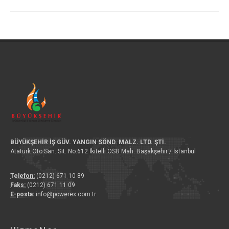
BÜYÜKŞEHİR İŞ GÜV. YANGIN SÖND. MALZ. LTD. ŞTİ.
Atatürk Oto San. Sit. No.612 İkitelli OSB Mah. Başakşehir / İstanbul
Telefon:
(0212) 671 10 89
Faks:
(0212) 671 11 09
E-posta:
info@powerex.com.tr